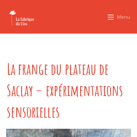
Menu
La frange du plateau de
Saclay – expérimentations
sensorielles