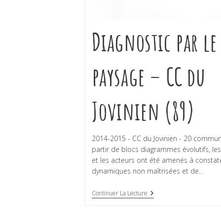
Diagnostic par le
paysage – CC du
Jovinien (89)
2014-2015 - CC du Jovinien - 20 commu
partir de blocs diagrammes évolutifs, les
et les acteurs ont été amenés à constat
dynamiques non maîtrisées et de…
Continuer La Lecture