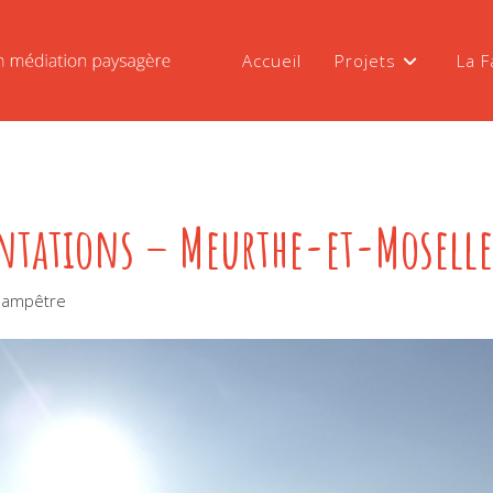
Accueil
Projets
La F
antations – Meurthe-et-Moselle
champêtre