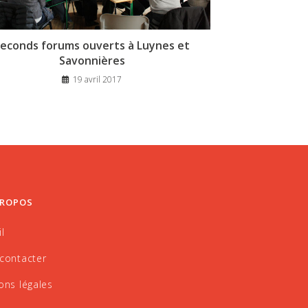
econds forums ouverts à Luynes et
Savonnières
19 avril 2017
PROPOS
l
contacter
ons légales