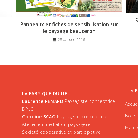
S
Panneaux et fiches de sensibilisation sur
le paysage beauceron
28 octobre 2016
A 
LA FABRIQUE DU LIEU
Laurence RENARD
Paysagiste-conceptrice
Accuei
DPLG
Nous 
Caroline SCAO
Paysagiste-conceptrice
Atelier en médiation paysagère
Menti
Société coopérative et participative