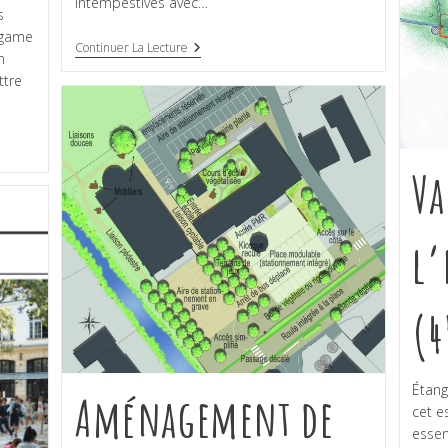
intempestives avec…
s
s game
Continuer La Lecture
n
ttre
Va
l’
(4
Étang
Aménagement de
cet e
essen