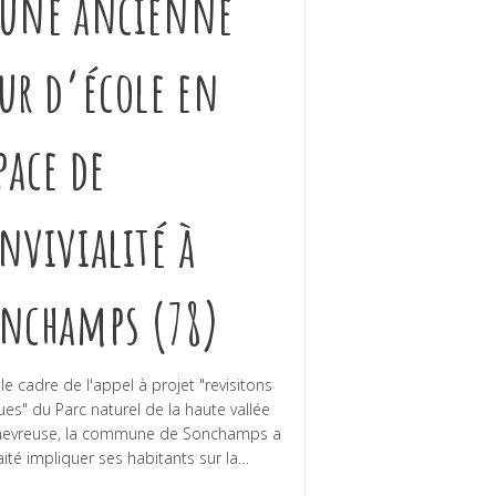
une ancienne
ur d’école en
pace de
nvivialité à
nchamps (78)
le cadre de l'appel à projet "revisitons
ues" du Parc naturel de la haute vallée
hevreuse, la commune de Sonchamps a
ité impliquer ses habitants sur la…