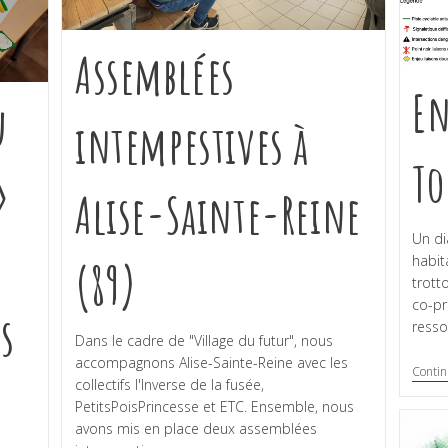
Assemblées
En
u
intempestives à
To
»
Alise-Sainte-Reine
Un di
habit
(89)
trott
co-pr
ès
resso
Dans le cadre de "Village du futur", nous
accompagnons Alise-Sainte-Reine avec les
Contin
collectifs l'Inverse de la fusée,
PetitsPoisPrincesse et ETC. Ensemble, nous
avons mis en place deux assemblées