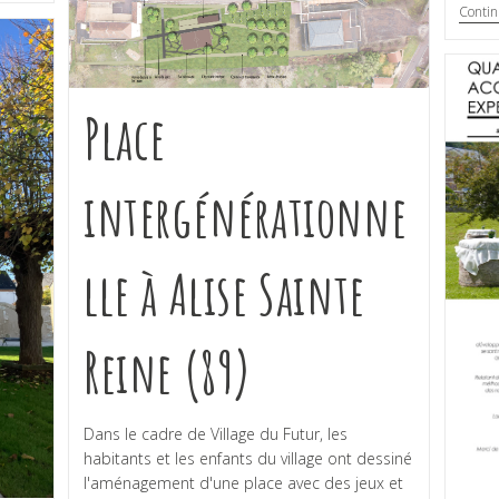
Contin
Place
intergénérationne
lle à Alise Sainte
Reine (89)
Dans le cadre de Village du Futur, les
habitants et les enfants du village ont dessiné
l'aménagement d'une place avec des jeux et