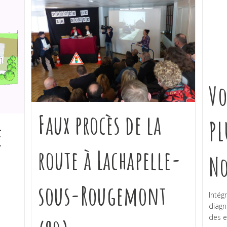
Vo
Faux procès de la
PL
e
route à Lachapelle-
No
sous-Rougemont
Intég
diagn
des e