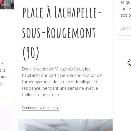
et qu
place à Lachapelle-
faune 
écol
sous-Rougemont
Contin
(90)
de
Dans le cadre de Village du futur, les
t le
habitants ont participé à la conception de
bien
l'aménagement de la place du village. En
re…
résidence, pendant une semaine avec le
Collectif d'architecte…
Continuer La Lecture