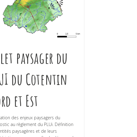
let paysager du
UI du Cotentin
rd et Est
ration des enjeux paysagers du
ostic au règlement du PLUi. Définition
ntités paysagères et de leurs