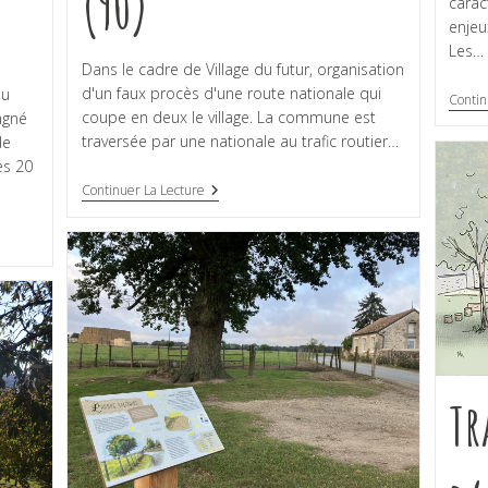
(90)
carac
enjeu
Les…
Dans le cadre de Village du futur, organisation
d'un faux procès d'une route nationale qui
du
Contin
coupe en deux le village. La commune est
agné
traversée par une nationale au trafic routier…
de
es 20
Continuer La Lecture
Tr