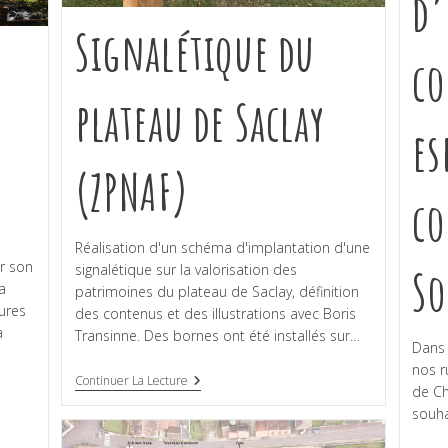
d’
Signalétique du
co
plateau de Saclay
es
(ZPNAF)
co
Réalisation d'un schéma d'implantation d'une
r son
signalétique sur la valorisation des
So
a
patrimoines du plateau de Saclay, définition
ures
des contenus et des illustrations avec Boris
a
Transinne. Des bornes ont été installés sur…
Dans 
nos r
Continuer La Lecture
de C
souha