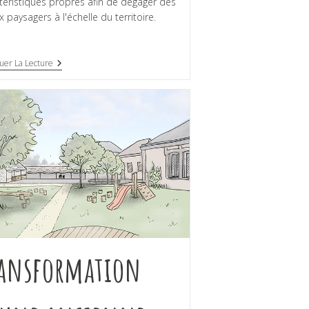
téristiques propres afin de dégager des
x paysagers à l'échelle du territoire.
uer La Lecture
ansformation